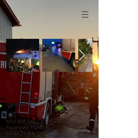
Impressum
Datenschutz
NOTRUF 122 Freiwillige
Feuerwehr Flandorf Tel.
02262 71284
mail: